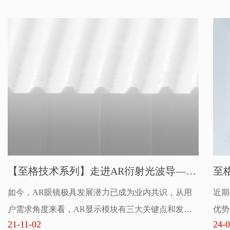
【至格技术系列】走进AR衍射光波导——
至
如今，AR眼镜极具发展潜力已成为业内共识，从用
近期
光栅设计
户需求角度来看，AR显示模块有三大关键点和发展
优势
21-11-02
24-0
趋势：轻薄舒适、沉浸感强、价格合理。而基于传统
知识