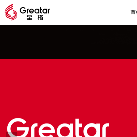
电脑版
手机版
넡
넓
首