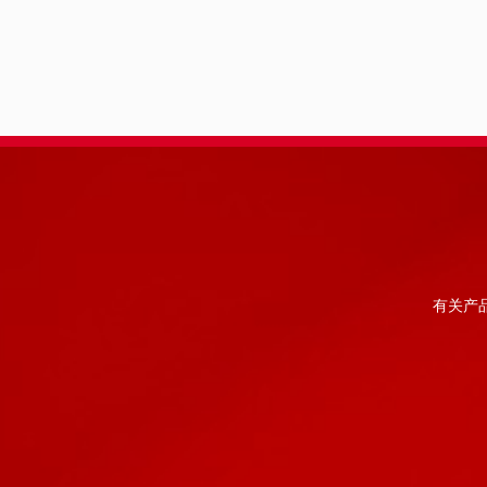
几何光学原理的半透半反显示方案和阵列光波导显示
方案都无法同时兼顾这三大关键点。为此，衍射光波
导应运而生，它同时具有轻薄、视场角大、眼动范围
大、量产成本低的优势，因此被普遍认为是AR行业
未来的主流显示技术路线。
有关产